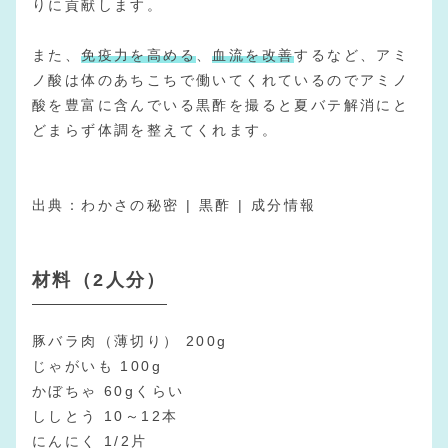
りに貢献します。
また、
免疫力を高める
、
血流を改善
するなど、アミ
ノ酸は体のあちこちで働いてくれているのでアミノ
酸を豊富に含んでいる黒酢を撮ると夏バテ解消にと
どまらず体調を整えてくれます。
出典：
わかさの秘密 | 黒酢 | 成分情報
材料（2人分）
豚バラ肉（薄切り） 200g
じゃがいも 100g
かぼちゃ 60gくらい
ししとう 10～12本
にんにく 1/2片