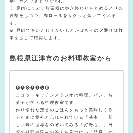
鍋に投入できるので便利。
※ 豚肉にまぶす片栗粉は巻き終わりをとめるノリの
役割をしつつ、肉ロールをサクッと焼いてくれま
す。
※ 豚肉で巻いたじゃがいもとかぼちゃの火通りは竹
串をさして確認します。
島根県江津市のお料理教室から
🅟🅡🅞🅕🅘🅛🅔
ココットキッチンスタジオは料理、パン、お
菓子が学べる料理教室です。
作り慣れた定番のごはんをもっと美味しく作
るために意外と忘れられている「基本」、新
しい味の世界をのぞいてみる「好奇心」、日
頃の疑問や悩みの答えを見つける「発見」の