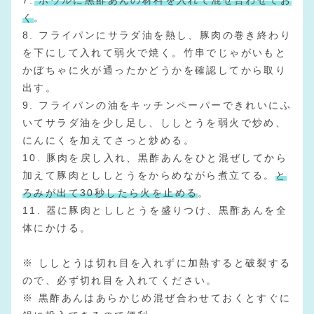
7.
ボウルに黒酢あんの材料を入れて混ぜ合わせてお
く
。
8. フライパンにサラダ油を熱し、豚肉の巻き終わり
を下にして入れて弱火で焼く。竹串でじゃがいもと
かぼちゃに火が通ったかどうかを確認してから取り
出す。
9. フライパンの油をキッチンペーパーできれいにふ
いてサラダ油を少し足し、ししとうを弱火で炒め、
にんにくを加えてさっと炒める。
10. 豚肉を戻し入れ、黒酢あんをひと混ぜしてから
加えて豚肉とししとうをからめながら煮立てる。
と
ろみが出て30秒したら火を止める
。
11. 器に豚肉とししとうを盛りつけ、黒酢あんを全
体にかける。
※ ししとうは切れ目を入れずに加熱すると破裂する
ので、必ず切れ目を入れてください。
※ 黒酢あんはあらかじめ混ぜ合わせておくとすぐに