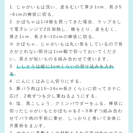
1. じゃがいもは洗い、皮をむいて厚さ1cm、長さ5
~6cmの棒状に切る。
2. かぼちゃは1/4個を買ってきた場合、ラップをし
て電子レンジで2分加熱し、種をとり、皮をむく。
厚さ1cm、長さ8~10cmの棒状に切る。
※ かぼちゃ、じゃがいもは丸い形をしているので長
さがとれない部分は1cm幅で切っておいてくださ
い。長さが短いものを組み合わせて使います。
3.
ししとうは縦に1cmくらいの切り込みを入れ
る
。
4. にんにくはみじん切りにする。
5. 豚バラ肉は15~16cm長さくらいに切ってタテに
広げ、2枚ずつを少し重ねるようにする。
6. 塩、黒こしょう、クミンパウダーをふる。棒状に
切ったじゃがいもとかぼちゃを2～3本ずつ組み合わ
せてバラ肉の手前に乗せ、しっかりと巻いて全体に
片栗粉をまぶす。