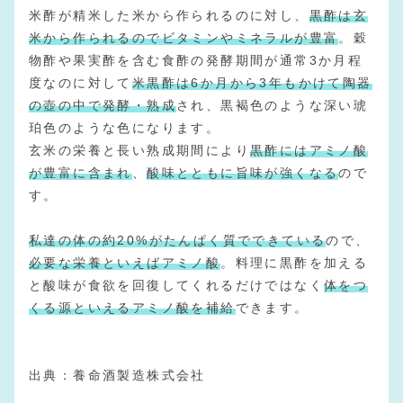
米酢が精米した米から作られるのに対し、
黒酢は玄
米から作られるのでビタミンやミネラルが豊富
。穀
物酢や果実酢を含む食酢の発酵期間が通常3か月程
度なのに対して
米黒酢は6か月から3年もかけて陶器
の壺の中で発酵・熟成
され、黒褐色のような深い琥
珀色のような色になります。
玄米の栄養と長い熟成期間により
黒酢にはアミノ酸
が豊富に含まれ
、
酸味とともに旨味が強くなる
ので
す。
私達の体の約20%がたんぱく質でできている
ので、
必要な栄養といえばアミノ酸
。料理に黒酢を加える
と酸味が食欲を回復してくれるだけではなく
体をつ
くる源といえるアミノ酸を補給
できます。
出典：
養命酒製造株式会社