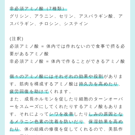
非必須アミノ酸（7種類）
グリシン、アラニン、セリン、アスパラギン酸、ア
スパラギン、チロシン、システイン
(注釈)
必須アミノ酸 = 体内では作れないので食事で摂る必
要があるアミノ酸
非必須アミノ酸 = 体内で作ることができるアミノ酸
個々のアミノ酸にはそれぞれの効果や役割
がありま
す。筋肉を構成するアミノ酸は
持久力を高めたり
、
疲労回復を助けて
くれます。
また、成長ホルモンを促したり細胞のターンオーバ
ーをスムーズにしてくれたりするアミノ酸もありま
す。それによって
シワを改善
したり
しみの原因とな
るメラニン色素の沈着を防いだり
、
保湿効果を高め
たり
、体の組織の修復を促してくれるので、美肌作