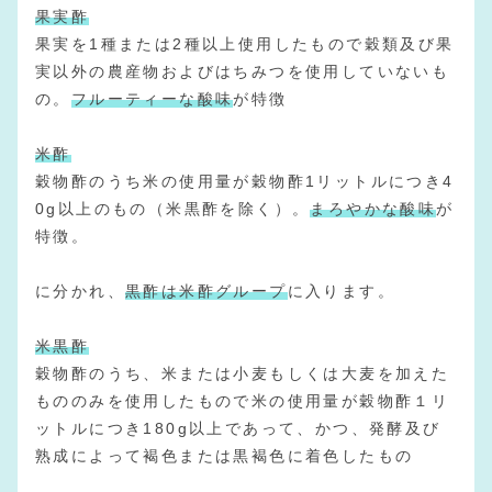
果実酢
果実を1種または2種以上使用したもので穀類及び果
実以外の農産物およびはちみつを使用していないも
の。
フルーティーな酸味
が特徴
米酢
穀物酢のうち米の使用量が穀物酢1リットルにつき4
0g以上のもの（米黒酢を除く）。
まろやかな酸味
が
特徴。
に分かれ、
黒酢は米酢グループ
に入ります。
米黒酢
穀物酢のうち、米または小麦もしくは大麦を加えた
もののみを使用したもので米の使用量が穀物酢１リ
ットルにつき180g以上であって、かつ、発酵及び
熟成によって褐色または黒褐色に着色したもの