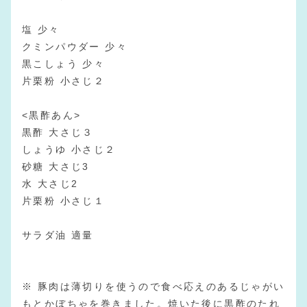
塩 少々
クミンパウダー 少々
黒こしょう 少々
片栗粉 小さじ２
<黒酢あん>
黒酢 大さじ３
しょうゆ 小さじ２
砂糖 大さじ3
水 大さじ2
片栗粉 小さじ１
サラダ油 適量
※ 豚肉は薄切りを使うので食べ応えのあるじゃがい
もとかぼちゃを巻きました。焼いた後に黒酢のたれ