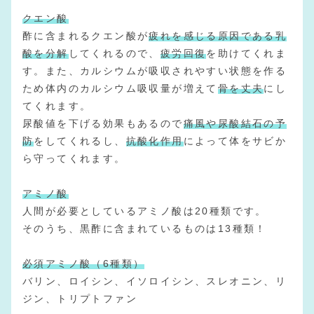
クエン酸
酢に含まれるクエン酸が
疲れを感じる原因である乳
酸を分解
してくれるので、
疲労回復
を助けてくれま
す。また、カルシウムが吸収されやすい状態を作る
ため体内のカルシウム吸収量が増えて
骨を丈夫
にし
てくれます。
尿酸値を下げる効果もあるので
痛風や尿酸結石の予
防
をしてくれるし、
抗酸化作用
によって体をサビか
ら守ってくれます。
アミノ酸
人間が必要としているアミノ酸は20種類です。
そのうち、黒酢に含まれているものは13種類！
必須アミノ酸（6種類）
バリン、ロイシン、イソロイシン、スレオニン、リ
ジン、トリプトファン