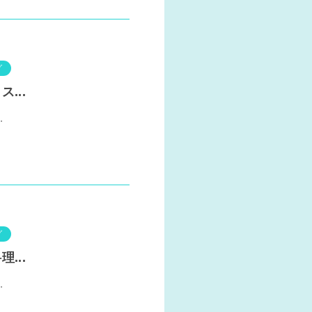
グ
...
.
グ
...
.