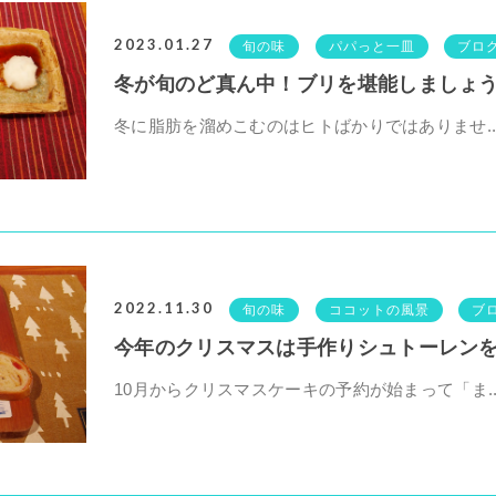
2023.01.27
旬の味
パパっと一皿
ブロ
冬が旬のど真ん中！ブリを堪能しましょ
冬に脂肪を溜めこむのはヒトばかりではありませ..
2022.11.30
旬の味
ココットの風景
ブ
今年のクリスマスは手作りシュトーレン
10月からクリスマスケーキの予約が始まって「ま..