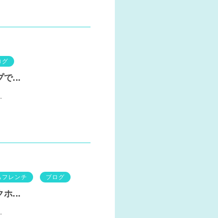
ログ
...
.
ちフレンチ
ブログ
...
.