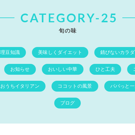
CATEGORY-25
旬の味
料理豆知識
美味しくダイエット
錆びないカラダ
お知らせ
おいしい中華
ひと工夫
おうちイタリアン
ココットの風景
パパっと一
ブログ