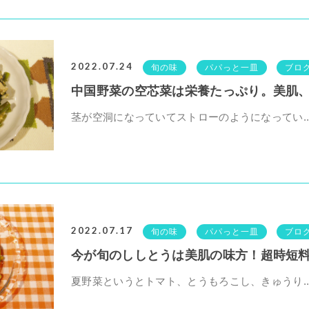
2022.07.24
旬の味
パパっと一皿
ブロ
中国野菜の空芯菜は栄養たっぷり。美肌、ス
茎が空洞になっていてストローのようになってい..
2022.07.17
旬の味
パパっと一皿
ブロ
今が旬のししとうは美肌の味方！超時短料理
夏野菜というとトマト、とうもろこし、きゅうり..