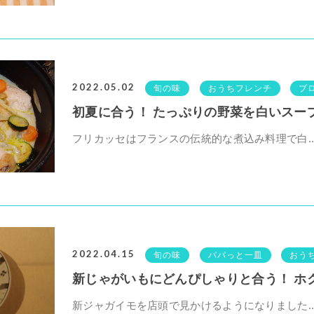
2022.05.02
旬の味
おうちフレンチ
ブ
初夏に合う！ たっぷりの野菜を白いスープで
フリカッセはフランスの伝統的な煮込み料理で白..
2022.04.15
旬の味
パパっと一皿
おう
新じゃがいもにどんぴしゃりと合う！ ホクホ
新ジャガイモを店頭で見かけるようになりました..