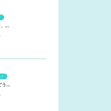
グ
...
.
ログ
...
.