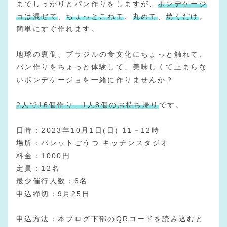
までしっかりとパン作りをしますが、
ポンデケージ
ョは混ぜて
、
ちょっとこねて
、
丸めて
、
焼くだけ
。
簡単にすぐ作れます。
地球の裏側、ブラジルの食文化にちょっと触れて、
パン作りをちょっと体験して、美味しくて止まらな
いポンデケージョを一緒に作りませんか？
2人で16個作り、1人8個のお持ち帰り
です。
日時：2023年10月1日(日) 11－12時
場所：パレットごうつ キッチンスタジオ
料金：1000円
定員：12名
最少催行人数：6名
申込締切：9月25日
申込方法：本ブログ下部のQRコードを読み込むと