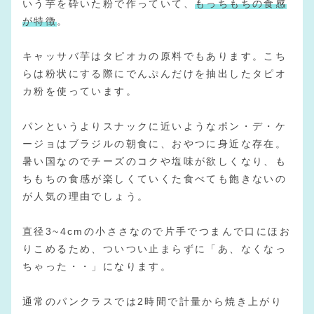
いう芋を砕いた粉で作っていて、
もっちもちの食感
が特徴
。
キャッサバ芋はタピオカの原料でもあります。こち
らは粉状にする際にでんぷんだけを抽出したタピオ
カ粉を使っています。
パンというよりスナックに近いようなポン・デ・ケ
ージョはブラジルの朝食に、おやつに身近な存在。
暑い国なのでチーズのコクや塩味が欲しくなり、も
ちもちの食感が楽しくていくた食べても飽きないの
が人気の理由でしょう。
直径3~4cmの小ささなので片手でつまんで口にほお
りこめるため、ついつい止まらずに「あ、なくなっ
ちゃった・・」になります。
通常のパンクラスでは2時間で計量から焼き上がり