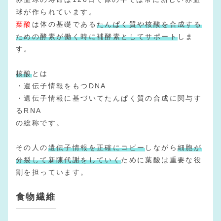
球が作られています。
葉酸
は体の基礎である
たんぱく質や核酸を合成する
ための酵素が働く時に補酵素としてサポート
しま
す。
核酸
とは
・遺伝子情報をもつDNA
・遺伝子情報に基づいてたんぱく質の合成に関与す
るRNA
の総称です。
その人の
遺伝子情報を正確にコピー
しながら
細胞が
分裂して新陳代謝をしていく
ために葉酸は重要な役
割を担っています。
食物繊維