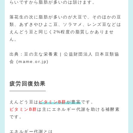
らいですから脂肪が多いのは頷けます。
落花生の次に脂肪が多いのが大豆で、そのほかの豆
類、あずきやひよこ豆、ソラマメ、レンズ豆などは
えんどう豆と同じく2%程度の脂質しかありませ
ん。
出典：
豆の主な栄養素 | 公益財団法人 日本豆類協
会 (mame.or.jp)
疲労回復効果
えんどう豆は
ビタミンB群
が豊富
です。
ビタミンB群
は主にエネルギー代謝を助ける補酵素
です。
エネルギー代謝とは