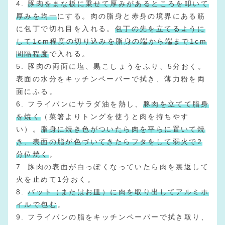
4.
豚肉をまな板に乗せて厚みがあるところを叩いて
厚みを均一
にする。肉の脂身と赤身の境界にある筋
に包丁で切れ目を入れる。
包丁の先を立てるように
して1cm程度の切り込みを脂身の端から端まで1cm
間隔程度
で入れる。
5. 豚肉の両面に塩、黒こしょうをふり、5分おく。
表面の水分をキッチンペーパーで拭き、薄力粉を両
面にふる。
6. フライパンにサラダ油を熱し、
豚肉を立てて脂身
を焼く
（菜箸よりトングを使うと肉を持ちやす
い）。
脂身に焼き色がついたら肉を平らに置いて焼
き、表面の脂が色づいてきたらフタをして弱火で2
分位焼く
。
7. 豚肉の表面が白っぽくなっていたら肉を裏返して
火を止めて1分おく。
8.
バット（またはお皿）に肉を取り出してアルミホ
イルで包む
。
9. フライパンの脂をキッチンペーパーで拭き取り、