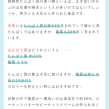
植物性たんぱく質の食べ物といえば、まず思い浮か
ぶのは豆腐や納豆という人が多いのではないでしょ
うか。両方とも大豆から作られた食品です。
大豆
には
たんぱく質が約34%
含まれていて確かに高
たんぱくではありますが、
脂質も20%
近く含まれて
います。
えんどう豆
はどうかというと・・・
たんぱく質 約22%
脂質 2.3％
たんぱく質の量は大豆に負けますが、
脂質は何と大
豆の10分の1
。
カロリーを控えたい時にはおすすめです。
豆類の中で脂質が一番高いのは落花生で約48%。ピ
ーナッツバターやピーナッツクリームが作られるく