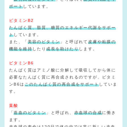
ポート
しています。
ビタミンB2
たんぱく質、脂質、糖質のエネルギー代謝をサポー
ト
しています。
また、「
美容のビタミン
」と呼ばれて
皮膚や粘膜の
機能を維持
したり
成長を助けたり
します。
ビタミンB6
たんぱく質はアミノ酸に分解して吸収してから体に
必要なたんぱく質に再合成されるのですが、ビタミ
ンB6は
このたんぱく質の再合成をサポート
していま
す。
葉酸
「
造血のビタミン
」と呼ばれ、
赤血球の合成
に働き
ます。
赤血球の寿命は120日で体の中では常に新しい赤血