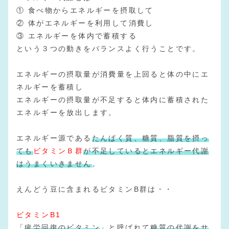
① 食べ物からエネルギーを摂取して
② 体がエネルギーを利用して消費し
③ エネルギーを体内で蓄積する
という３つの動きをバランスよく行うことです。
エネルギーの摂取量が消費量を上回ると体の中にエ
ネルギーを蓄積し
エネルギーの摂取量が不足すると体内に蓄積された
エネルギーを放出します。
エネルギー源である
たんぱく質、糖質、脂質を摂っ
ても
ビタミンＢ群
が不足しているとエネルギー代謝
はうまくいきません
。
えんどう豆に含まれるビタミンB群は・・
ビタミンB1
「
疲労回復のビタミン
」と呼ばれて
糖質の代謝をサ