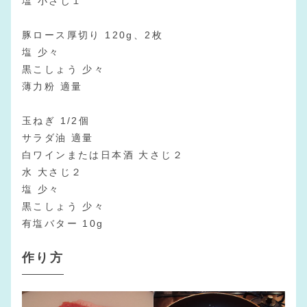
塩 小さじ１
豚ロース厚切り 120g、2枚
塩 少々
黒こしょう 少々
薄力粉 適量
玉ねぎ 1/2個
サラダ油 適量
白ワインまたは日本酒 大さじ２
水 大さじ２
塩 少々
黒こしょう 少々
有塩バター 10g
作り方