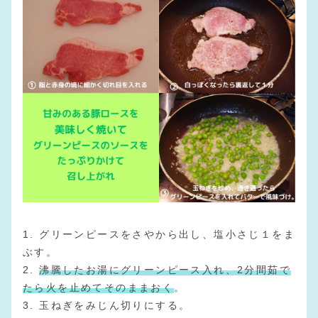
1. グリーンピースをさやから出し、塩小さじ１をま
ぶす。
2.
沸騰したお湯にグリーンピース入れ、2分間茹で
たら火を止めてそのままおく
。
3. 玉ねぎをみじん切りにする。