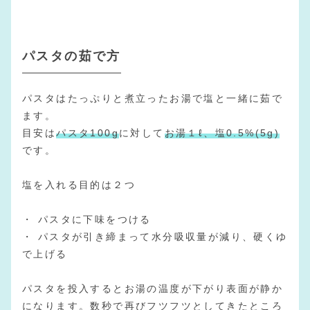
パスタの茹で方
パスタはたっぷりと煮立ったお湯で塩と一緒に茹で
ます。
目安は
パスタ100g
に対して
お湯１ℓ、塩0.5%(5g)
です。
塩を入れる目的は２つ
・ パスタに下味をつける
・ パスタが引き締まって水分吸収量が減り、硬くゆ
で上げる
パスタを投入するとお湯の温度が下がり表面が静か
になります。数秒で再びフツフツとしてきたところ