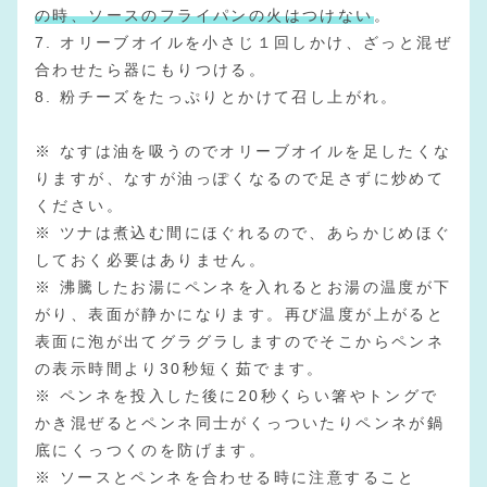
の時、ソースのフライパンの火はつけない
。
7. オリーブオイルを小さじ１回しかけ、ざっと混ぜ
合わせたら器にもりつける。
8. 粉チーズをたっぷりとかけて召し上がれ。
※ なすは油を吸うのでオリーブオイルを足したくな
りますが、なすが油っぽくなるので足さずに炒めて
ください。
※ ツナは煮込む間にほぐれるので、あらかじめほぐ
しておく必要はありません。
※ 沸騰したお湯にペンネを入れるとお湯の温度が下
がり、表面が静かになります。再び温度が上がると
表面に泡が出てグラグラしますのでそこからペンネ
の表示時間より30秒短く茹でます。
※ ペンネを投入した後に20秒くらい箸やトングで
かき混ぜるとペンネ同士がくっついたりペンネが鍋
底にくっつくのを防げます。
※ ソースとペンネを合わせる時に注意すること