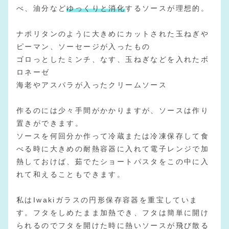
べ、油分など
ゆっくりと消化
するソースが理想的。
ナポリタンのように大きめにカットされた玉ねぎや
ピーマン、ソーセージが入ったもの
ゴロっとしたミンチ、なす、玉ねぎなどを入れたボ
ロネーゼ
海老やアスパラが入ったクリームソース
作るのには少々手間がかかりますが、ソースは作り
置きができます。
ソースを何回分か作って冷蔵または冷凍保存して食
べる時に大きめの耐熱容器に入れて電子レンジで加
熱しておけば、茹でたショートパスタをこの中に入
れて和えることもできます。
私はIwakiガラスの円形保存容器を重宝していま
す。フタをしめたまま加熱でき、フタは簡単に開け
られるのでフタを開けた時に熱いソースが飛び散る