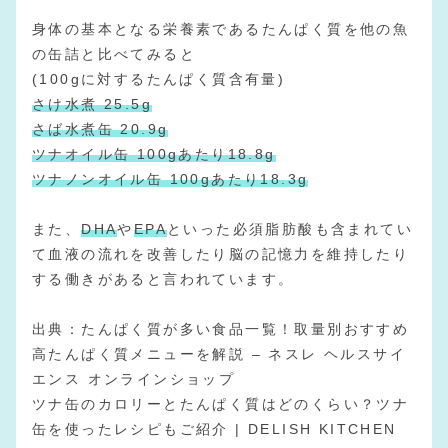
身体の基本となる栄養素であるたんぱく質を他の魚
の缶詰と比べてみると
(100gに対するたんぱく質含有量)
さけ水煮 25.5g
さば水煮缶 20.9g
ツナオイル缶 100gあたり18.8g
ツナノンオイル缶 100gあたり18.3g
また、
DHA
や
EPA
といった必須脂肪酸も含まれてい
て血液の流れを改善したり脳の記憶力を維持したり
する働きがあると言われています。
出典：
たんぱく質が多い食品一覧！取量別おすすめ
高たんぱく質メニューを解説 – ネスレ ヘルスサイ
エンス オンラインショップ
ツナ缶のカロリーとたんぱく質はどのくらい？ツナ
缶を使ったレシピもご紹介 | DELISH KITCHEN