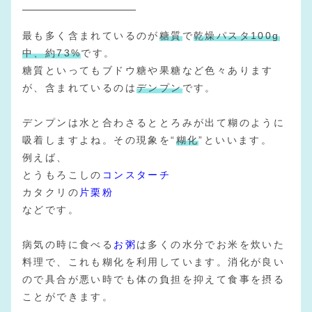
最も多く含まれているのが
糖質
で
乾燥パスタ100g
中、約73%
です。
糖質といってもブドウ糖や果糖など色々あります
が、含まれているのは
デンプン
です。
デンプンは水と合わさるととろみが出て糊のように
吸着しますよね。その現象を“
糊化
”といいます。
例えば、
とうもろこしの
コンスターチ
カタクリの
片栗粉
などです。
病気の時に食べる
お粥
は多くの水分でお米を炊いた
料理で、これも糊化を利用しています。消化が良い
ので具合が悪い時でも体の負担を抑えて食事を摂る
ことができます。