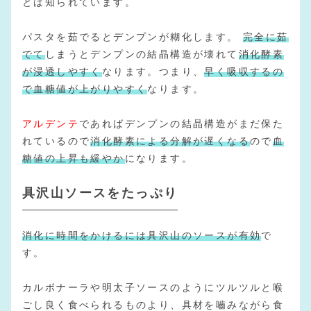
とは知られています。
パスタを茹でるとデンプンが糊化します。
完全に茹
でて
しまうとデンプンの結晶構造が壊れて
消化酵素
が浸透しやすく
なります。つまり、
早く吸収するの
で血糖値が上がりやすく
なります。
アルデンテ
であればデンプンの結晶構造がまだ保た
れているので
消化酵素による分解が遅くなる
ので
血
糖値の上昇も緩やか
になります。
具沢山ソースをたっぷり
消化に時間をかけるには具沢山のソースが有効
で
す。
カルボナーラや明太子ソースのようにツルツルと喉
ごし良く食べられるものより、具材を嚙みながら食