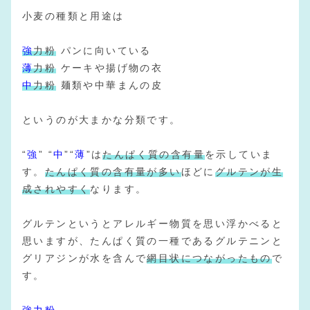
小麦の種類と用途は
強
力粉
パンに向いている
薄
力粉
ケーキや揚げ物の衣
中
力粉
麺類や中華まんの皮
というのが大まかな分類です。
“
強
” “
中
”“
薄
”は
たんぱく質の含有量
を示していま
す。
たんぱく質の含有量が多い
ほどに
グルテンが生
成されやすく
なります。
グルテンというとアレルギー物質を思い浮かべると
思いますが、たんぱく質の一種であるグルテニンと
グリアジンが水を含んで
網目状につながったもの
で
す。