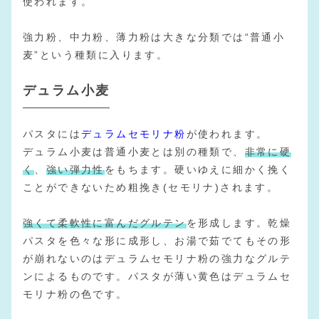
使われます。
強力粉、中力粉、薄力粉は大きな分類では“普通小
麦”という種類に入ります。
デュラム小麦
パスタには
デュラムセモリナ粉
が使われます。
デュラム小麦は普通小麦とは別の種類で、
非常に硬
く
、
強い弾力性
をもちます。硬いゆえに細かく挽く
ことができないため粗挽き(セモリナ)されます。
強くて柔軟性に富んだグルテン
を形成します。乾燥
パスタを色々な形に成形し、お湯で茹でてもその形
が崩れないのはデュラムセモリナ粉の強力なグルテ
ンによるものです。パスタが薄い黄色はデュラムセ
モリナ粉の色です。