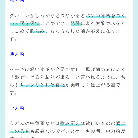
強力粉
グルテンがしっかりとつながると
パンの骨格をつく
って形を保つ
ことができ、
発酵
による炭酸ガスをと
じこめて
膨らみ
、もちもちした噛み応えになりま
す。
薄力粉
ケーキは軽い食感が必要ですし、揚げ物の衣はよく
「混ぜすぎると粘りが出る」と言われるようにこち
らも
サックリとした食感
が美味しく仕上がる鍵で
す。
中力粉
うどんや中華麺などは
噛み応え
は欲しいものの
喉ご
しの良さ
も必要なのでパンとケーキの間、中力粉が