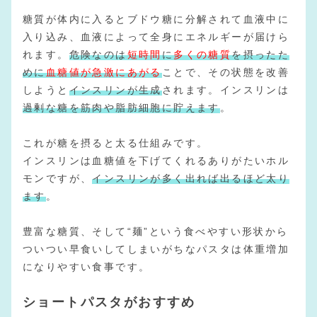
糖質が体内に入るとブドウ糖に分解されて血液中に
入り込み、血液によって全身にエネルギーが届けら
れます。
危険なのは
短時間
に
多くの糖質
を摂ったた
めに
血糖値が急激にあがる
ことで、その状態を改善
しようと
インスリンが生成
されます。インスリンは
過剰な糖を筋肉や脂肪細胞に貯えます
。
これが糖を摂ると太る仕組みです。
インスリンは血糖値を下げてくれるありがたいホル
モンですが、
インスリンが多く出れば出るほど太り
ます
。
豊富な糖質、そして“麺”という食べやすい形状から
ついつい早食いしてしまいがちなパスタは体重増加
になりやすい食事です。
ショートパスタがおすすめ