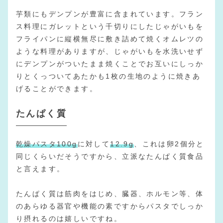
芋類にもデンプンが豊富に含まれています。フラン
ス料理にガレットという千切りにしたじゃがいもを
フライパンに縦横無尽に敷き詰めて焼くオムレツの
ような料理がありますが、じゃがいもを水洗いせず
にデンプンがついたまま焼くことでお互いにしっか
りとくっついてあたかも1枚の生地のように焼きあ
げることができます。
たんぱく質
乾燥パスタ100g
に対して
12.9g
、これは卵2個分と
同じくらいだそうですから、立派なたんぱく質食品
と言えます。
たんぱく質は筋肉をはじめ、臓器、ホルモン等、体
のあらゆる器官や機能の素ですからパスタでしっか
り摂れるのは嬉しいですね。