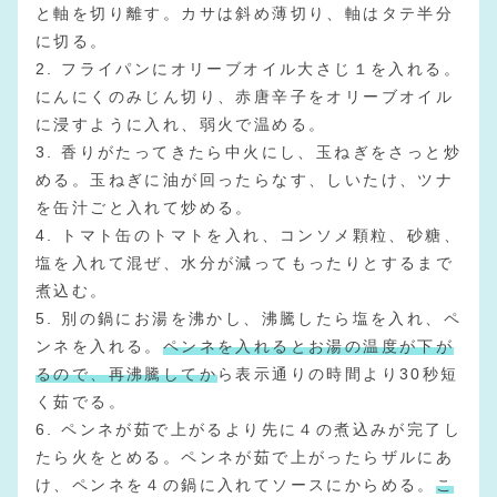
と軸を切り離す。カサは斜め薄切り、軸はタテ半分
に切る。
2. フライパンにオリーブオイル大さじ１を入れる。
にんにくのみじん切り、赤唐辛子をオリーブオイル
に浸すように入れ、弱火で温める。
3. 香りがたってきたら中火にし、玉ねぎをさっと炒
める。玉ねぎに油が回ったらなす、しいたけ、ツナ
を缶汁ごと入れて炒める。
4. トマト缶のトマトを入れ、コンソメ顆粒、砂糖、
塩を入れて混ぜ、水分が減ってもったりとするまで
煮込む。
5. 別の鍋にお湯を沸かし、沸騰したら塩を入れ、ペ
ンネを入れる。
ペンネを入れるとお湯の温度が下が
るので、再沸騰してか
ら表示通りの時間より30秒短
く茹でる。
6. ペンネが茹で上がるより先に４の煮込みが完了し
たら火をとめる。ペンネが茹で上がったらザルにあ
け、ペンネを４の鍋に入れてソースにからめる。
こ