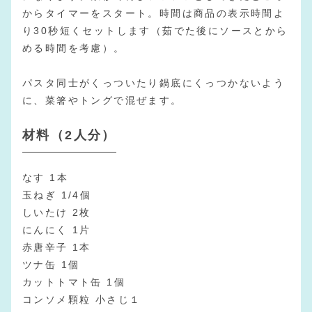
からタイマーをスタート。時間は商品の表示時間よ
り30秒短くセットします（茹でた後にソースとから
める時間を考慮）。
パスタ同士がくっついたり鍋底にくっつかないよう
に、菜箸やトングで混ぜます。
材料（2人分）
なす 1本
玉ねぎ 1/4個
しいたけ 2枚
にんにく 1片
赤唐辛子 1本
ツナ缶 1個
カットトマト缶 1個
コンソメ顆粒 小さじ１