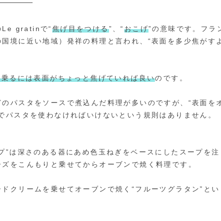
 gratinで“
焦げ目をつける
”、“
おこげ
”の意味です。フラ
の国境に近い地域）発祥の料理と言われ、“表面を多少焦がす
名乗るには表面がちょっと焦げていれば良い
のです。
どのパスタをソースで煮込んだ料理が多いのですが、“表面を
のでパスタを使わなければいけないという規則はありません。
ープ”は深さのある器にあめ色玉ねぎをベースにしたスープを
ーズをこんもりと乗せてからオーブンで焼く料理です。
ードクリームを乗せてオーブンで焼く“フルーツグラタン”と