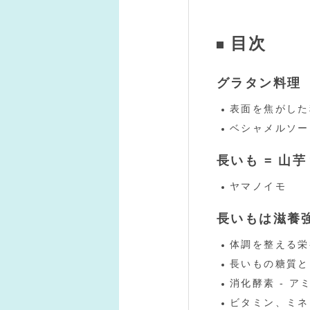
目次
グラタン料理
表面を焦がした
ベシャメルソー
長いも = 山芋
ヤマノイモ
長いもは滋養
体調を整える栄
長いもの糖質と
消化酵素 - ア
ビタミン、ミネ