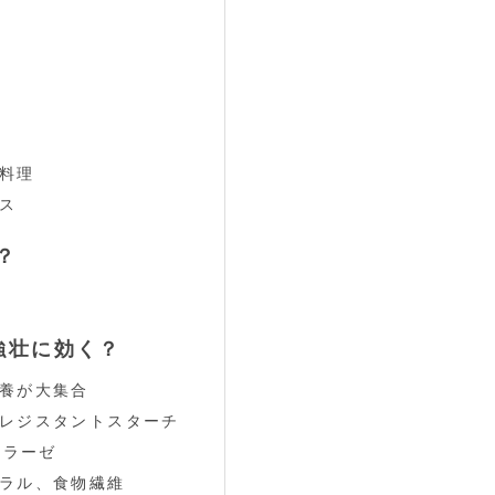
料理
ス
？
強壮に効く？
養が大集合
レジスタントスターチ
ミラーゼ
ラル、食物繊維