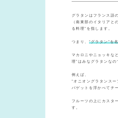
グラタンはフランス語のLe
（南東部のイタリアと
る料理”を指します。
つまり、
“グラタン”を
マカロニやニョッキな
理”はみなグラタンな
例えば、
“オニオングラタンス
バゲットを浮かべてチ
フルーツの上にカスタ
す。