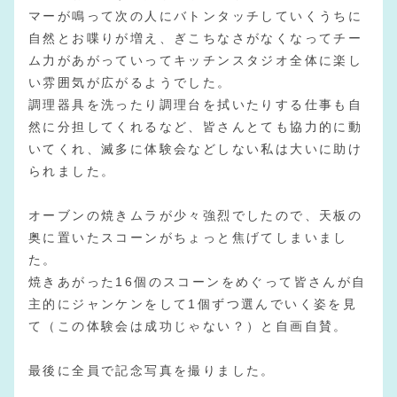
マーが鳴って次の人にバトンタッチしていくうちに
自然とお喋りが増え、ぎこちなさがなくなってチー
ム力があがっていってキッチンスタジオ全体に楽し
い雰囲気が広がるようでした。
調理器具を洗ったり調理台を拭いたりする仕事も自
然に分担してくれるなど、皆さんとても協力的に動
いてくれ、滅多に体験会などしない私は大いに助け
られました。
オーブンの焼きムラが少々強烈でしたので、天板の
奥に置いたスコーンがちょっと焦げてしまいまし
た。
焼きあがった16個のスコーンをめぐって皆さんが自
主的にジャンケンをして1個ずつ選んでいく姿を見
て（この体験会は成功じゃない？）と自画自賛。
最後に全員で記念写真を撮りました。