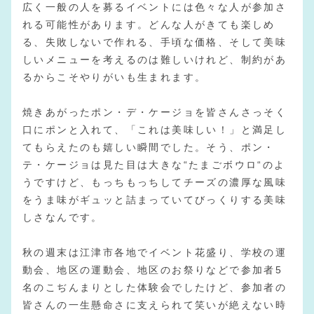
広く一般の人を募るイベントには色々な人が参加さ
れる可能性があります。どんな人がきても楽しめ
る、失敗しないで作れる、手頃な価格、そして美味
しいメニューを考えるのは難しいけれど、制約があ
るからこそやりがいも生まれます。
焼きあがったポン・デ・ケージョを皆さんさっそく
口にポンと入れて、「これは美味しい！」と満足し
てもらえたのも嬉しい瞬間でした。そう、ポン・
テ・ケージョは見た目は大きな“たまごボウロ“のよ
うですけど、もっちもっちしてチーズの濃厚な風味
をうま味がギュッと詰まっていてびっくりする美味
しさなんです。
秋の週末は江津市各地でイベント花盛り、学校の運
動会、地区の運動会、地区のお祭りなどで参加者5
名のこぢんまりとした体験会でしたけど、参加者の
皆さんの一生懸命さに支えられて笑いが絶えない時