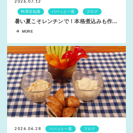
2026.07.12
料理豆知識
パパっと一皿
ブログ
暑い夏こそレンチンで！本格煮込みも作...
MORE
2026.06.28
パパっと一皿
ブログ