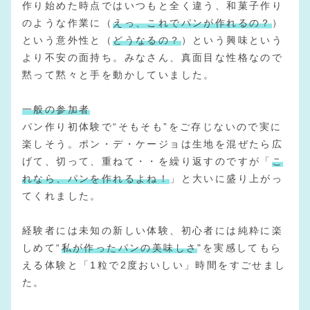
作り始めた時点ではいつもと全く違う、和菓子作り
のような作業に（
えっ、これでパンが作れるの？
）
という意外性と（
どうなるの？
）という興味という
より不安の面持ち。みなさん、真面目な性格なので
黙って黙々と手を動かしていました。
一般の参加者
パン作り初体験で“そもそも”をご存じないので実に
楽しそう。ポン・デ・ケージョは生地を混ぜたら広
げて、切って、重ねて・・を繰り返すのですが「
こ
れなら、パンを作れるよね！
」と大いに盛り上がっ
てくれました。
経験者には未知の新しい体験、初心者には純粋に楽
しめて“
私が作ったパンの美味しさ
"を実感してもら
える体験と「1粒で2度おいしい」時間をすごせまし
た。